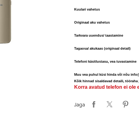
Kuulari vahe
Originaal aku vahetu
Tarkvara uuendus/ taastam
Tagaosa/ akukaas (originaal detail)
2
Telefoni käsitlustasu, vea tuvastamine
Muu vea puhul küsi hinda või nõu info@
Kõik hinnad sisaldavad detaili, tööraha
Korra avatud telefon ei ole
Jaga