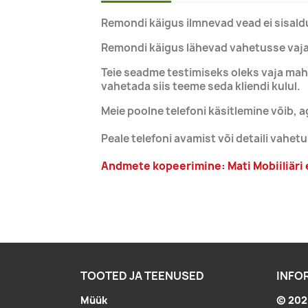
Remondi käigus ilmnevad vead ei sisal
Remondi käigus lähevad vahetusse vajali
Teie seadme testimiseks oleks vaja maha
vahetada siis teeme seda kliendi kulul.
Meie poolne telefoni käsitlemine võib, a
Peale telefoni avamist või detaili vahet
Andmete kopeerimine: Mati Mobiiliäri
TOOTED JA TEENUSED
INFO
Müük
© 2025