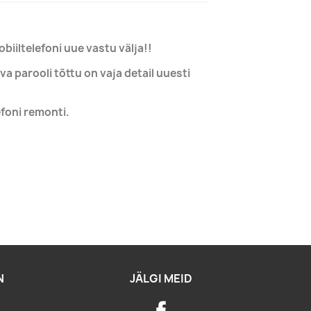
iiltelefoni uue vastu välja!!
a parooli tõttu on vaja detail uuesti
efoni remonti.
N
JÄLGI MEID
Facebook