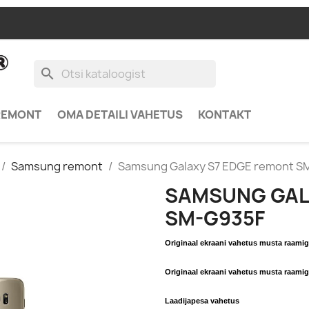
search
REMONT
OMA DETAILI VAHETUS
KONTAKT
Samsung remont
Samsung Galaxy S7 EDGE remont S
SAMSUNG GAL
SM-G935F
Originaal ekraani vahetus musta r
Originaal ekraani vahetus musta r
Laadijapesa vahetu