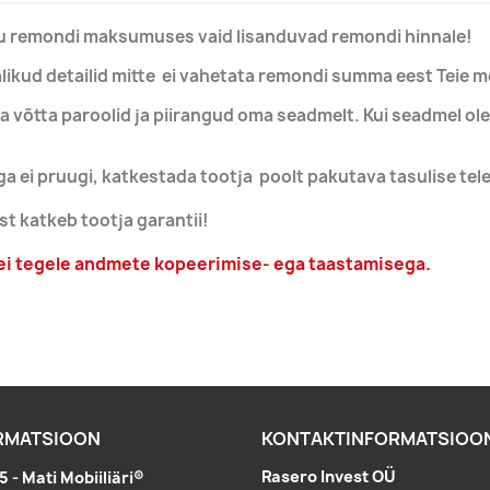
du remondi maksumuses vaid lisanduvad remondi hinnale!
kud detailid mitte ei vahetata remondi summa eest Teie mob
 võtta paroolid ja piirangud oma seadmelt. Kui seadmel olev
ga ei pruugi, katkestada tootja poolt pakutava tasulise tel
ust katkeb tootja garantii!
 ei tegele andmete kopeerimise- ega taastamisega.
RMATSIOON
KONTAKTINFORMATSIOO
Rasero Invest OÜ
 - Mati Mobiiliäri®