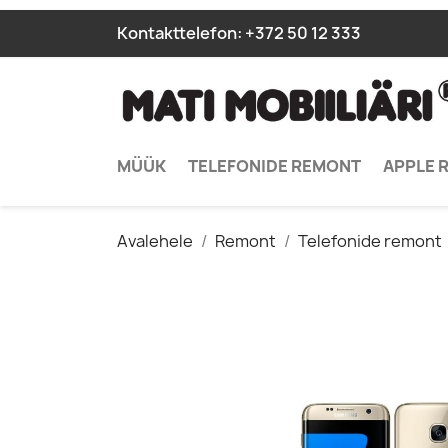
Kontakttelefon:
+372 50 12 333
MÜÜK
TELEFONIDE REMONT
APPLE 
Avalehele
Remont
Telefonide remont