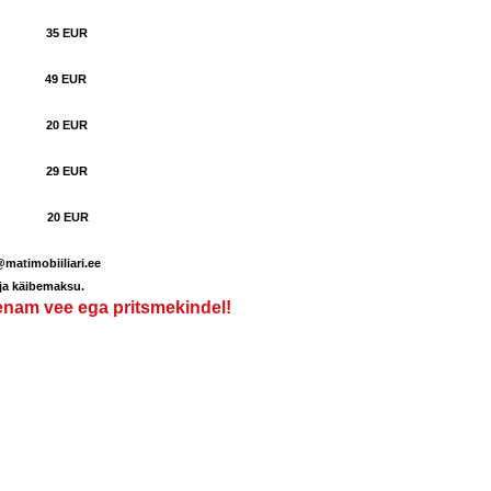
tus
35 EUR
s 49 EUR
ine 20 EUR
9 EUR
20 EUR
matimobiiliari.ee
 ja käibemaksu.
 enam vee ega pritsmekindel!