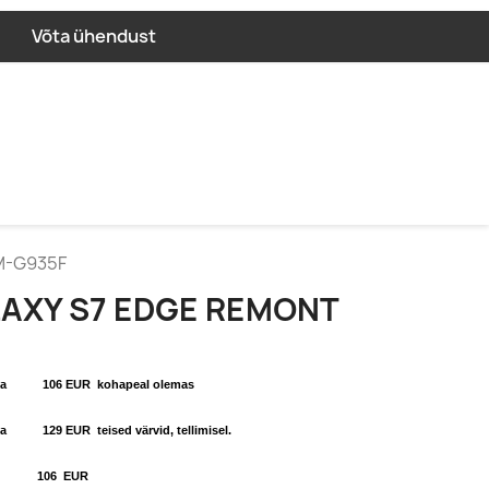
Võta ühendust
M-G935F
AXY S7 EDGE REMONT
aamiga 106
EUR kohapeal olemas
aamiga 129
EUR teised värvid, tellimisel.
s 106
EUR