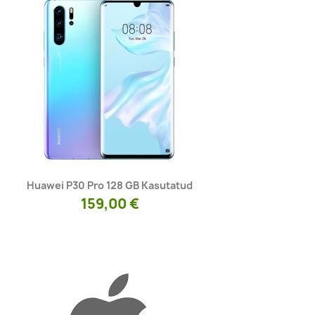
Kiirvaade

Huawei P30 Pro 128 GB Kasutatud
159,00 €