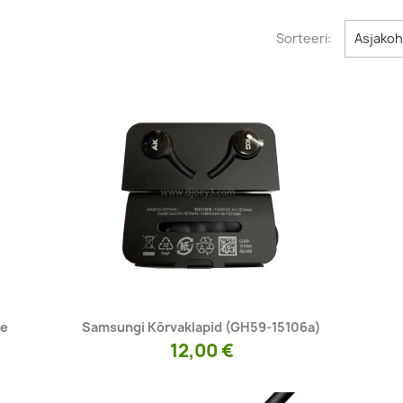
Sorteeri:
Asjako
Kiirvaade

le
Samsungi Kõrvaklapid (GH59-15106a)
12,00 €