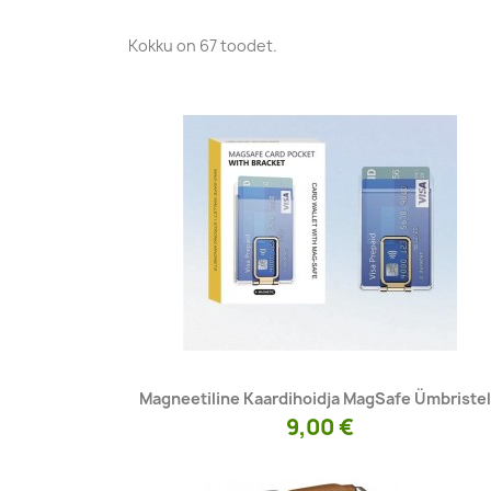
Kokku on 67 toodet.
Kiirvaade

Magneetiline Kaardihoidja MagSafe Ümbriste
9,00 €