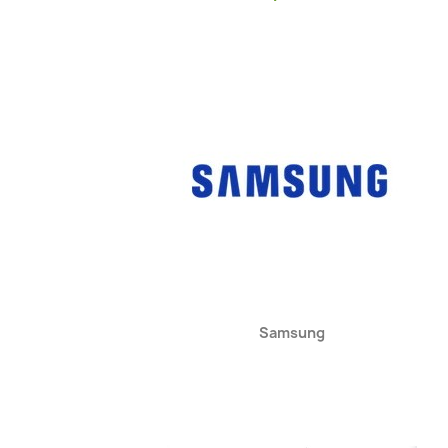
Kiirvaade

Samsung