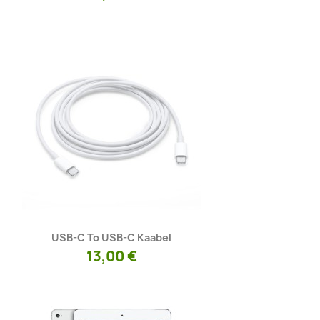
Kiirvaade

USB-C To USB-C Kaabel
13,00 €