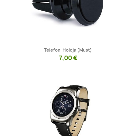
Kiirvaade

Telefoni Hoidja (must)
7,00 €