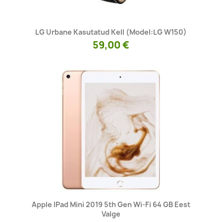
Kiirvaade

LG Urbane Kasutatud Kell (model:LG W150)
59,00 €
Kiirvaade

Apple IPad Mini 2019 5th Gen Wi-Fi 64 GB Eest
Valge