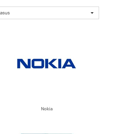

hasus
Kiirvaade

Nokia