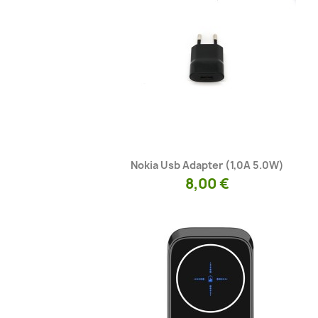
Kiirvaade

Nokia Usb Adapter (1,0A 5.0W)
8,00 €