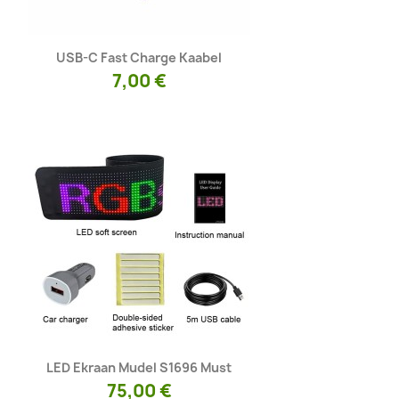
Kiirvaade

USB-C Fast Charge Kaabel
7,00 €
Kiirvaade

LED Ekraan Mudel S1696 Must
75,00 €