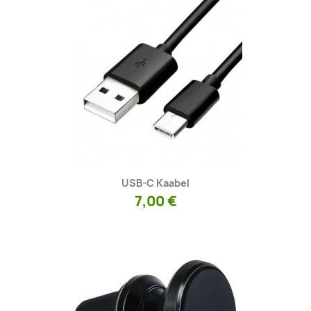
Kiirvaade

USB-C Kaabel
7,00 €