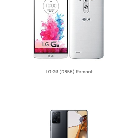
Kiirvaade

LG G3 (D855) Remont