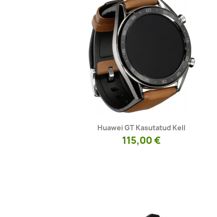
Kiirvaade

Huawei GT Kasutatud Kell
115,00 €