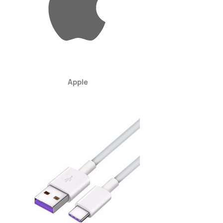
Kiirvaade

Apple