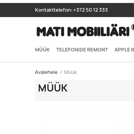
Kontakttelefon:
+372 50 12 333
MÜÜK
TELEFONIDE REMONT
APPLE 
Avalehele
Müük
MÜÜK