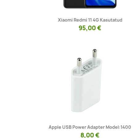
Kiirvaade

Xiaomi Redmi 11 4G Kasutatud
95,00 €
Kiirvaade

Apple USB Power Adapter Model:1400
8,00 €