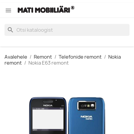

search
Avalehele
Remont
Telefonide remont
Nokia
remont
Nokia E63 remont