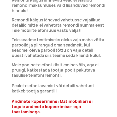
Remondi käigus ilmnevad vead ei sisaldu
remondi maksumuses vaid lisanduvad remondi
hinnale!
Remondi käigus lähevad vahetusse vajalikud
detailid mitte ei vahetata remondi summa eest
Teie mobiiltelefoni uue vastu välja!!
Teie seadme testimiseks oleks vaja maha võtta
paroolid ja piirangud oma seadmelt. Kui
seadmel oleva parooli tõttu on vaja detail
uuesti vahetada siis teeme seda kliendi kulul.
Meie poolne telefoni käsitlemine võib, aga ei
pruugi, katkestada tootja poolt pakutava
tasulise telefoni remonti.
Peale telefoni avamist või detaili vahetust
katkeb tootja garantii!
Andmete kopeerimine: Matimobiiliäri ei
tegele andmete kopeerimise- ega
taastamisega.