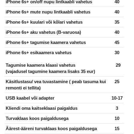
iPhone 6s+ on/off nupu lintkaabli vahetus
40
iPhone 6s+ mute nupu lintkaabli vahetus
40
iPhone 6s+ kuulari või kõlari vahetus
35
iPhone 6s+ aku vahetus (B-varuosa)
40
iPhone 6s+ tagumise kaamera vahetus
45
iPhone 6s+ esikaamera vahetus
30
Tagumise kaamera klaasi vahetus
29
(vajadusel tagumine kaamera lisaks 35 eur)
Käsitlustasu/ vea tuvastamine ( peab tasuma kui
25
remonti ei tellita)
USB kaabel või adapter
10-17
Kliendi oma kaitseklaasi paigaldus
3
Turvaklaas koos paigaldusega
10
Äärest-ääreni turvaklaas koos paigaldusega
15