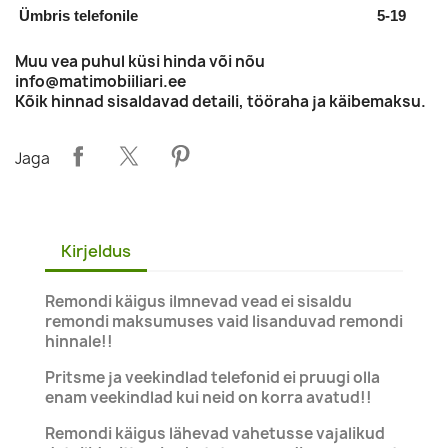
Ümbris telefonile
5-19
Muu vea puhul küsi hinda või nõu
info@matimobiiliari.ee
Kõik hinnad sisaldavad detaili, tööraha ja käibemaksu.
Jaga
Kirjeldus
Remondi käigus ilmnevad vead ei sisaldu
remondi maksumuses vaid lisanduvad remondi
hinnale!!
Pritsme ja veekindlad telefonid ei pruugi olla
enam veekindlad kui neid on korra avatud!!
Remondi käigus lähevad vahetusse vajalikud