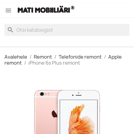

search
Avalehele
Remont
Telefonide remont
Apple
remont
iPhone 6s Plus remont