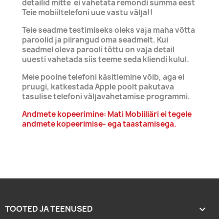
detailid mitte ei vahetata remondi summa eest
Teie mobiiltelefoni uue vastu välja!!
Teie seadme testimiseks oleks vaja maha võtta
paroolid ja piirangud oma seadmelt. Kui
seadmel oleva parooli tõttu on vaja detail
uuesti vahetada siis teeme seda kliendi kulul.
Meie poolne telefoni käsitlemine võib, aga ei
pruugi, katkestada Apple poolt pakutava
tasulise telefoni väljavahetamise programmi.
Andmete kopeerimine: Mati Mobiiliäri ei tegele
andmete kopeerimise- ega taastamisega.
TOOTED JA TEENUSED
